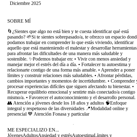
Diciembre 2025
SOBRE MÍ
🌀¿Sientes que algo no está bien y te cuesta identificar qué está
pasando? 🌱Si te sientes sobrepasado/a, te ofrezco un espacio dond
podamos trabajar en comprender lo que estás viviendo, identificar
aquello que está manteniendo el malestar y desarrollar herramientas
para afrontar las dificultades de una manera más saludable y
sostenible. ✨Podemos trabajar en: • Vivir con menos ansiedad y
manejar mejor el estrés del día a día. • Fortalecer tu autoestima y
relacionarte contigo de una forma más amable. • Aprender a poner
límites y construir relaciones más saludables. • Afrontar pérdidas,
cambios importantes y momentos de incertidumbre. • Comprender 
procesar experiencias difíciles que siguen afectando tu bienestar. •
Recuperar equilibrio emocional y sentirte más conectado/a contigo
mismo/a. • Favorecer el autoconocimiento y el desarrollo personal.
👥 Atención a jóvenes desde los 18 años y adultos 🧠Enfoque
integral y respetuoso de las diversidades 📍Modalidad online y
presencial 💙 Atención Fonasa y particular
ME ESPECIALIZO EN...
Jóvenes
Adultos
Ansiedad y estrés
Autoestima
Límites y