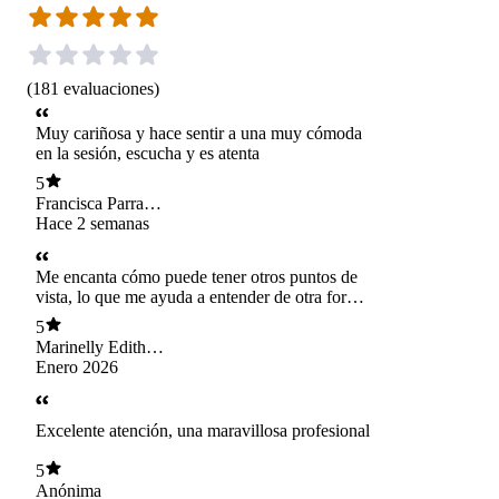
(
181
evaluaciones
)
Muy cariñosa y hace sentir a una muy cómoda
en la sesión, escucha y es atenta
5
Francisca Parra
Eguiluz
Hace 2 semanas
Me encanta cómo puede tener otros puntos de
vista, lo que me ayuda a entender de otra forma
las cosas que voy sintiendo. las estrategias dadas
5
me han servido mxo, asi que agradecida.
Marinelly Edith
Matus Dorich
Enero 2026
Excelente atención, una maravillosa profesional
5
Anónima