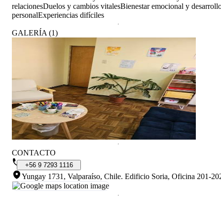
relaciones
Duelos y cambios vitales
Bienestar emocional y desarroll
personal
Experiencias difíciles
GALERÍA
(
1
)
CONTACTO
+56
9
7293
1116
Yungay 1731, Valparaíso, Chile
.
Edificio Soria, Oficina 201-20