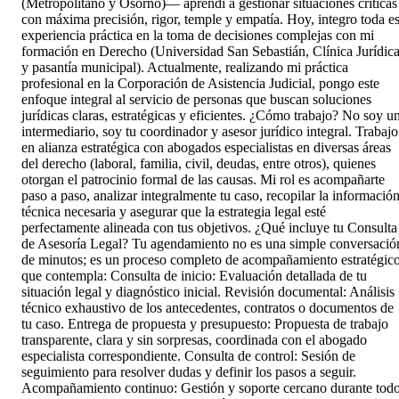
(Metropolitano y Osorno)— aprendí a gestionar situaciones críticas
con máxima precisión, rigor, temple y empatía. Hoy, integro toda e
experiencia práctica en la toma de decisiones complejas con mi
formación en Derecho (Universidad San Sebastián, Clínica Jurídic
y pasantía municipal). Actualmente, realizando mi práctica
profesional en la Corporación de Asistencia Judicial, pongo este
enfoque integral al servicio de personas que buscan soluciones
jurídicas claras, estratégicas y eficientes. ¿Cómo trabajo? No soy u
intermediario, soy tu coordinador y asesor jurídico integral. Trabajo
en alianza estratégica con abogados especialistas en diversas áreas
del derecho (laboral, familia, civil, deudas, entre otros), quienes
otorgan el patrocinio formal de las causas. Mi rol es acompañarte
paso a paso, analizar integralmente tu caso, recopilar la informació
técnica necesaria y asegurar que la estrategia legal esté
perfectamente alineada con tus objetivos. ¿Qué incluye tu Consulta
de Asesoría Legal? Tu agendamiento no es una simple conversació
de minutos; es un proceso completo de acompañamiento estratégic
que contempla: Consulta de inicio: Evaluación detallada de tu
situación legal y diagnóstico inicial. Revisión documental: Análisis
técnico exhaustivo de los antecedentes, contratos o documentos de
tu caso. Entrega de propuesta y presupuesto: Propuesta de trabajo
transparente, clara y sin sorpresas, coordinada con el abogado
especialista correspondiente. Consulta de control: Sesión de
seguimiento para resolver dudas y definir los pasos a seguir.
Acompañamiento continuo: Gestión y soporte cercano durante tod