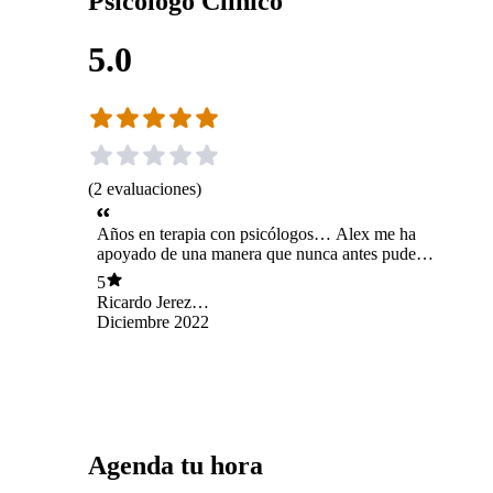
Psicólogo Clínico
5.0
(
2
evaluaciones
)
Años en terapia con psicólogos… Alex me ha
apoyado de una manera que nunca antes pude
experimentar.
5
Ricardo Jerez
Beltrán
Diciembre 2022
Agenda tu hora