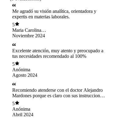
Me agradó su visión analítica, orientadora y
expertis en materias laborales.
5
Maria Carolina
Aguirre Bustos
Noviembre 2024
Excelente atención, muy atento y preocupado a
tus necesidades recomendado al 100%
5
Anónima
Agosto 2024
Recomiendo atenderse con el doctor Alejandro
Mardones porque es claro con sus instrucciones
respecto al tratamiento, contesta a todas las
5
inquietudes e indaga no solo en el estado mental
Anónima
del paciente, sino que también considera lo que
Abril 2024
pueda estar pasando. También su consulta está
ubicada en un lugar de fácil acceso y seguro.