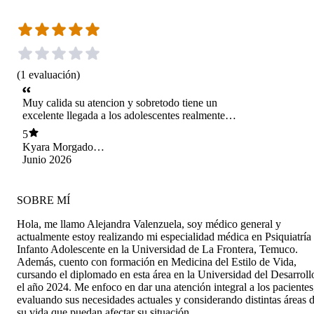
(
1
evaluación
)
Muy calida su atencion y sobretodo tiene un
excelente llegada a los adolescentes realmente
una gran profesional...muy contenta
5
Kyara Morgado
Miranda
Junio 2026
SOBRE MÍ
Hola, me llamo Alejandra Valenzuela, soy médico general y
actualmente estoy realizando mi especialidad médica en Psiquiatría
Infanto Adolescente en la Universidad de La Frontera, Temuco.
Además, cuento con formación en Medicina del Estilo de Vida,
cursando el diplomado en esta área en la Universidad del Desarroll
el año 2024. Me enfoco en dar una atención integral a los pacientes
evaluando sus necesidades actuales y considerando distintas áreas 
su vida que puedan afectar su situación.