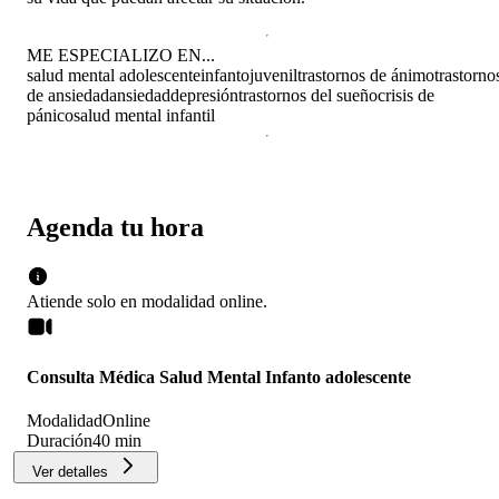
ME ESPECIALIZO EN...
salud mental adolescente
infantojuvenil
trastornos de ánimo
trastorno
de ansiedad
ansiedad
depresión
trastornos del sueño
crisis de
pánico
salud mental infantil
Agenda tu hora
Atiende solo en
modalidad
online
.
Consulta Médica Salud Mental Infanto adolescente
Modalidad
Online
Duración
40 min
Ver detalles