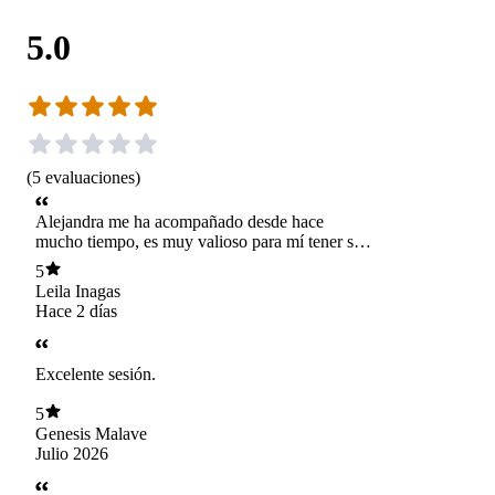
5.0
(
5
evaluaciones
)
Alejandra me ha acompañado desde hace
mucho tiempo, es muy valioso para mí tener su
ayuda y su acompañamiento, me transmite
5
mucha calma, me ayuda entender desde otra
Leila Inagas
perspectiva, es la mejor, la amo 🫶🏻
Hace 2 días
Excelente sesión.
5
Genesis Malave
Julio 2026