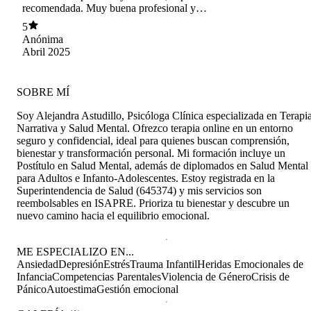
recomendada. Muy buena profesional y
dedicada con sus pacientes.
5
Anónima
Abril 2025
SOBRE MÍ
Soy Alejandra Astudillo, Psicóloga Clínica especializada en Terapi
Narrativa y Salud Mental. Ofrezco terapia online en un entorno
seguro y confidencial, ideal para quienes buscan comprensión,
bienestar y transformación personal. Mi formación incluye un
Postítulo en Salud Mental, además de diplomados en Salud Mental
para Adultos e Infanto-Adolescentes. Estoy registrada en la
Superintendencia de Salud (645374) y mis servicios son
reembolsables en ISAPRE. Prioriza tu bienestar y descubre un
nuevo camino hacia el equilibrio emocional.
ME ESPECIALIZO EN...
Ansiedad
Depresión
Estrés
Trauma Infantil
Heridas Emocionales de
Infancia
Competencias Parentales
Violencia de Género
Crisis de
Pánico
Autoestima
Gestión emocional