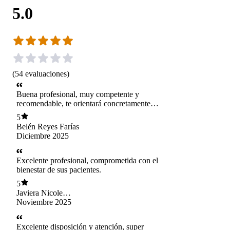
5.0
(
54
evaluaciones
)
Buena profesional, muy competente y
recomendable, te orientará concretamente
respecto a los temas planteados, mostrándote
5
perspectivas diferentes en las ocasiones
Belén Reyes Farías
necesarias. Guiará la terapia en función de lo
Diciembre 2025
necesario para encaminar e ir descubriendo lo
necesario para avanzar.
Excelente profesional, comprometida con el
bienestar de sus pacientes.
5
Javiera Nicole
Valentina Sola Rojas
Noviembre 2025
Excelente disposición y atención, super