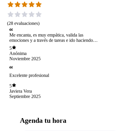
(
28
evaluaciones
)
Me encanta, es muy empática, valida las
emociones y a través de tareas e ido haciendo
reflexiones que me han ido enriqueciendo en mi
5
desarrollo personal. La sesión se me pasa
Anónima
volando
Noviembre 2025
Excelente profesional
5
Javiera Vera
Septiembre 2025
Agenda tu hora