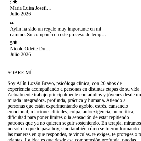
5
que el proceso sea continuo. Muy
Maria Luisa Josefina
recomendable.
Gahona Ro
Julio 2026
Aylin ha sido un regalo muy importante en mi
camino. Su compañía en este proceso de terapia
ha significado mucho más que un espacio para
5
hablar; ha sido un lugar de contención, de
Nicole Odette Dufey
verdad, de descubrimiento y de mucho
Fontt
Julio 2026
crecimiento. Con ella he podido mirar partes de
mí que necesitaban ser vistas con más amor, más
conciencia y también más honestidad. Me ha
SOBRE MÍ
ayudado a entenderme, a poner en palabras lo
que a veces cuesta tanto ordenar adentro, y a
Soy Ailín Lozán Bravo, psicóloga clínica, con 26 años de
volver a mí desde un lugar mucho más amable.
experiencia acompañando a personas en distintas etapas de su vida.
Le tengo un cariño y una gratitud muy
Actualmente trabajo principalmente con adultos y jóvenes desde u
profundos, porque su forma de acompañar, con
mirada integradora, profunda, práctica y humana. Atiendo a
sensibilidad, calidez y una mirada tan humana,
personas que están experimentando agobio, estrés, cansancio
ha sido muy valiosa para mí. Sin duda ha sido
emocional, relaciones difíciles, culpa, autoexigencia, autocrítica,
una guía importante en este camino de
dificultad para poner límites o la sensación de estar repitiendo
conocerme más, sanar y seguir creciendo. 🩷
patrones que ya no quieren seguir sosteniendo. En terapia, miramos
no solo lo que te pasa hoy, sino también cómo se fueron formando
las maneras en que respondes, te vinculas, te exiges, te proteges o t
adaptas. La idea es que desde esa comprensión profunda, puedas