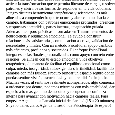
activar la transformación que te permita liberarte de cargas, resolver
patrones y abrir nuevas formas de responder en tu vida cotidiana.
Integro distintas herramientas terapéuticas y selecciono las más
alineadas a comprender lo que te ocurre y abrir caminos hacia el
cambio. trabajamos con patrones emocionales profundos, creencias
y respuestas aprendidas, partes internas, imaginación guiada.
Además, incorporo prácticas informadas en Trauma, elementos de
neurociencia y regulación emocional. Te ayudo a construir
relaciones más satisfactorias, comunicación asertiva, validación de
necesidades y limites. Con mi método PsicoFloral apoyo cambios
más eficientes, profundos y sostenidos. El enfoque PsicoFloral
integra esencias florales personalizadas como apoyo concreto entre
sesiones. Se alinean con tu estado emocional y los objetivos
terapéuticos, de manera de facilitar el equilibrio emocional como
culpa, miedo, inseguridad, autoexigencia o irritabilidad, facilitando
cambios con más fluidez. Procuro brindar un espacio seguro donde
puedas sentirte vista/o, escuchada/o y comprendida/o sin juicio.
Muchas veces, al sentirnos realmente acompañados, algo comienza
a ordenarse por dentro, podemos mirarnos con más amabilidad, dar
espacio a lo más genuino de nosotros y recuperar la confianza
interna para avanzar con motivación hacia cambios reales. Para
empezar: Agenda una llamada inicial de claridad (15 a 20 minutos)
Si ya lo tienes claro: Agenda tu sesión de Psicoterapia Te espero!