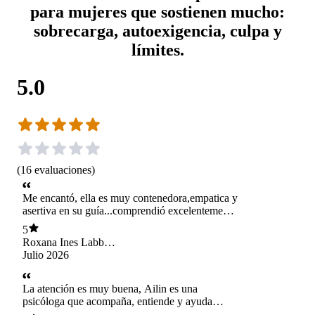
para mujeres que sostienen mucho:
sobrecarga, autoexigencia, culpa y
límites.
5.0
(
16
evaluaciones
)
Me encantó, ella es muy contenedora,empatica y
asertiva en su guía...comprendió excelentemente
lo que requiero, la recomiendo completamente...
5
Roxana Ines Labbé
Sepulveda
Julio 2026
La atención es muy buena, Ailin es una
psicóloga que acompaña, entiende y ayuda
mucho. Además posee flexibilidad lo que hace