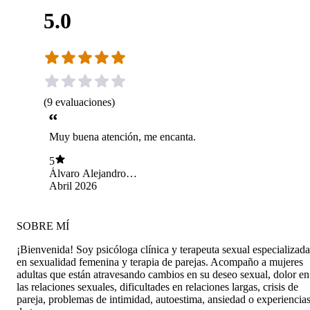
5.0
(
9
evaluaciones
)
Muy buena atención, me encanta.
5
Álvaro Alejandro
Manuel González
Abril 2026
Gutiérrez
SOBRE MÍ
¡Bienvenida! Soy psicóloga clínica y terapeuta sexual especializada
en sexualidad femenina y terapia de parejas. Acompaño a mujeres
adultas que están atravesando cambios en su deseo sexual, dolor en
las relaciones sexuales, dificultades en relaciones largas, crisis de
pareja, problemas de intimidad, autoestima, ansiedad o experiencia