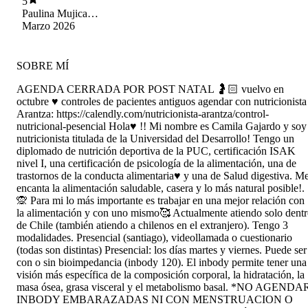
5
Paulina Mujica
Cayo
Marzo 2026
SOBRE MÍ
AGENDA CERRADA POR POST NATAL 🤰🏻 vuelvo en
octubre ♥️ controles de pacientes antiguos agendar con nutricionista
Arantza: https://calendly.com/nutricionista-arantza/control-
nutricional-pesencial Hola♥️ !! Mi nombre es Camila Gajardo y soy
nutricionista titulada de la Universidad del Desarrollo! Tengo un
diplomado de nutrición deportiva de la PUC, certificación ISAK
nivel I, una certificación de psicología de la alimentación, una de
trastornos de la conducta alimentaria♥️ y una de Salud digestiva. M
encanta la alimentación saludable, casera y lo más natural posible!.
🙊 Para mi lo más importante es trabajar en una mejor relación con
la alimentación y con uno mismo🥰 Actualmente atiendo solo dent
de Chile (también atiendo a chilenos en el extranjero). Tengo 3
modalidades. Presencial (santiago), videollamada o cuestionario
(todas son distintas) Presencial: los días martes y viernes. Puede ser
con o sin bioimpedancia (inbody 120). El inbody permite tener una
visión más específica de la composición corporal, la hidratación, la
masa ósea, grasa visceral y el metabolismo basal. *NO AGENDA
INBODY EMBARAZADAS NI CON MENSTRUACION O