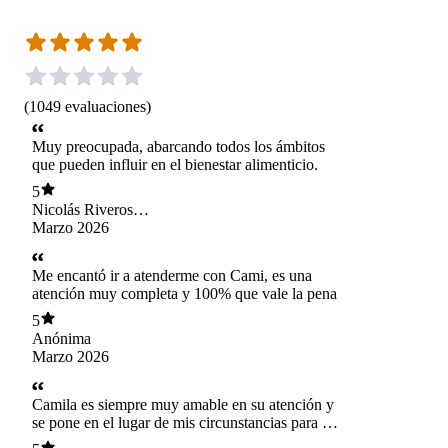
(
1049
evaluaciones
)
Muy preocupada, abarcando todos los ámbitos
que pueden influir en el bienestar alimenticio.
5
Nicolás Riveros
Torrealba
Marzo 2026
Me encantó ir a atenderme con Cami, es una
atención muy completa y 100% que vale la pena
5
Anónima
Marzo 2026
Camila es siempre muy amable en su atención y
se pone en el lugar de mis circunstancias para ir
evaluando mi progreso. Muy recomendada.