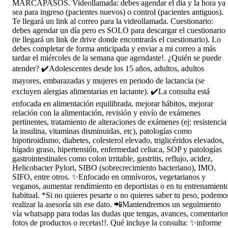
MARCAPASOS. Videollamada: debes agendar el día y la hora ya
sea para ingreso (pacientes nuevos) o control (pacientes antiguos).
Te llegará un link al correo para la videollamada. Cuestionario:
debes agendar un día pero es SOLO para descargar el cuestionario
(te llegará un link de drive donde encontrarás el cuestionario). Lo
debes completar de forma anticipada y enviar a mi correo a más
tardar el miércoles de la semana que agendaste!. ¿Quién se puede
atender? ✔️Adolescentes desde los 15 años, adultos, adultos
mayores, embarazadas y mujeres en periodo de lactancia (se
excluyen alergias alimentarias en lactante). ✔️La consulta está
enfocada en alimentación equilibrada, mejorar hábitos, mejorar
relación con la alimentación, revisión y envío de exámenes
pertinentes, tratamiento de alteraciones de exámenes (ej: resistencia
la insulina, vitaminas disminuidas, etc), patologías como
hipotiroidismo, diabetes, colesterol elevado, triglicéridos elevados,
hígado graso, hipertensión, enfermedad celiaca, SOP y patologías
gastrointestinales como colon irritable, gastritis, reflujo, acidez,
Helicobacter Pylori, SIBO (sobrecrecimiento bacteriano), IMO,
SIFO, entre otros. ✨Enfocado en omnívoros, vegetarianos y
veganos, aumentar rendimiento en deportistas o en tu entrenamient
habitual. *Si no quieres pesarte o no quieres saber tu peso, podemo
realizar la asesoría sin ese dato. 📲Mantendremos un seguimiento
vía whatsapp para todas las dudas que tengas, avances, comentarios
fotos de productos o recetas!!. Qué incluye la consulta: ✨informe