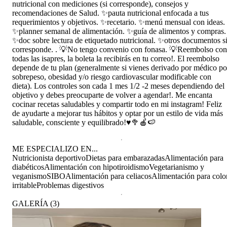
nutricional con mediciones (si corresponde), consejos y
recomendaciones de Salud. ✨pauta nutricional enfocada a tus
requerimientos y objetivos. ✨recetario. ✨menú mensual con ideas.
✨planner semanal de alimentación. ✨guía de alimentos y compras.
✨doc sobre lectura de etiquetado nutricional. ✨otros documentos s
corresponde. . 💡No tengo convenio con fonasa. 💡Reembolso con
todas las isapres, la boleta la recibirás en tu correo!. El reembolso
depende de tu plan (generalmente si vienes derivado por médico po
sobrepeso, obesidad y/o riesgo cardiovascular modificable con
dieta). Los controles son cada 1 mes 1/2 -2 meses dependiendo del
objetivo y debes preocuparte de volver a agendar!. Me encanta
cocinar recetas saludables y compartir todo en mi instagram! Feliz
de ayudarte a mejorar tus hábitos y optar por un estilo de vida más
saludable, consciente y equilibrado!♥️🥦🍎🍉
ME ESPECIALIZO EN...
Nutricionista deportivo
Dietas para embarazadas
Alimentación para
diabéticos
Alimentación con hipotiroidismo
Vegetarianismo y
veganismo
SIBO
Alimentación para celiacos
Alimentación para colo
irritable
Problemas digestivos
GALERÍA
(
3
)