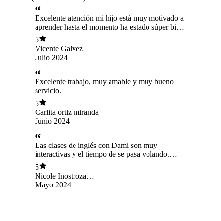
Excelente atención mi hijo está muy motivado a
aprender hasta el momento ha estado súper bien
en las clases ya que él tiene tdah, le gusta mucho
5
Vicente Galvez
Julio 2024
Excelente trabajo, muy amable y muy bueno
servicio.
5
Carlita ortiz miranda
Junio 2024
Las clases de inglés con Dami son muy
interactivas y el tiempo de se pasa volando.
Totalmente recomendada.
5
Nicole Inostroza
Figueroa
Mayo 2024