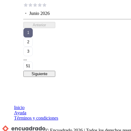
・
Junio 2026
Anterior
1
2
3
...
51
Siguiente
Inicio
Ayuda
Términos y condiciones
© Encuadrado
2026
|
Todos los derechos rese