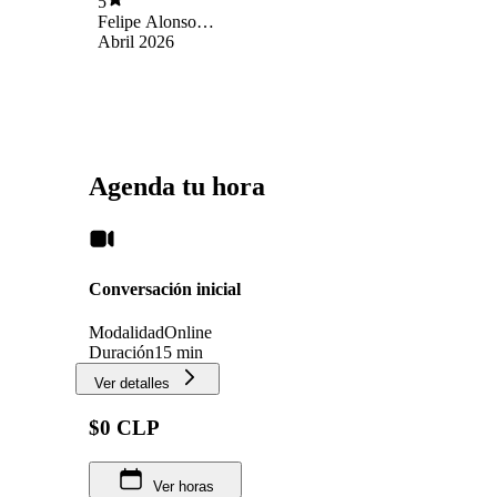
5
Felipe Alonso
Ramirez Venegas
Abril 2026
Agenda tu hora
Conversación inicial
Modalidad
Online
Duración
15 min
Ver detalles
$0 CLP
Ver horas