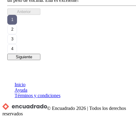
un peso de encima. Ella es excelente!
Anterior
1
2
3
4
Siguiente
Inicio
Ayuda
Términos y condiciones
© Encuadrado
2026
|
Todos los derechos
reservados