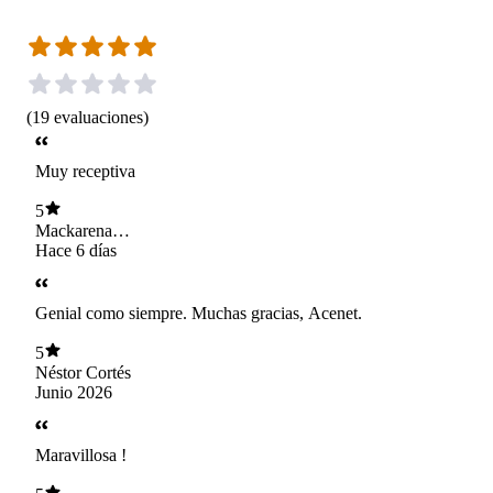
(
19
evaluaciones
)
Muy receptiva
5
Mackarena
Kartsevski
Hace 6 días
Genial como siempre. Muchas gracias, Acenet.
5
Néstor Cortés
Junio 2026
Maravillosa !