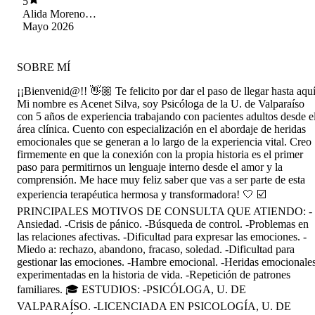
5
Alida Moreno
Castillo
Mayo 2026
SOBRE MÍ
¡¡Bienvenid@!! 👋🏼 Te felicito por dar el paso de llegar hasta aquí
Mi nombre es Acenet Silva, soy Psicóloga de la U. de Valparaíso
con 5 años de experiencia trabajando con pacientes adultos desde e
área clínica. Cuento con especialización en el abordaje de heridas
emocionales que se generan a lo largo de la experiencia vital. Creo
firmemente en que la conexión con la propia historia es el primer
paso para permitirnos un lenguaje interno desde el amor y la
comprensión. Me hace muy feliz saber que vas a ser parte de esta
experiencia terapéutica hermosa y transformadora! 🤍 ☑️
PRINCIPALES MOTIVOS DE CONSULTA QUE ATIENDO: -
Ansiedad. -Crisis de pánico. -Búsqueda de control. -Problemas en
las relaciones afectivas. -Dificultad para expresar las emociones. -
Miedo a: rechazo, abandono, fracaso, soledad. -Dificultad para
gestionar las emociones. -Hambre emocional. -Heridas emocionale
experimentadas en la historia de vida. -Repetición de patrones
familiares. 🎓 ESTUDIOS: -PSICÓLOGA, U. DE
VALPARAÍSO. -LICENCIADA EN PSICOLOGÍA, U. DE