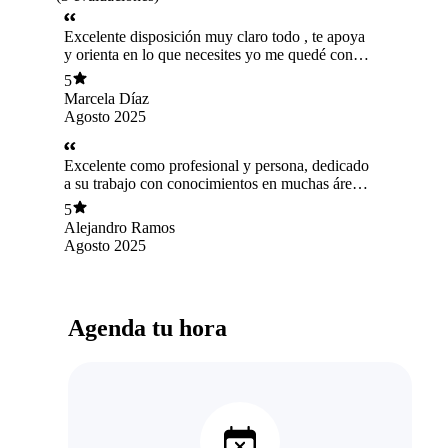
Excelente disposición muy claro todo , te apoya
y orienta en lo que necesites yo me quedé con
sus servicios cien por ciento recomendados
5
Marcela Díaz
Agosto 2025
Excelente como profesional y persona, dedicado
a su trabajo con conocimientos en muchas áreas,
lo recomiendo 1000%, si tuviera que volver a
5
pedir ayuda sería el primero a quien contactaría.
Alejandro Ramos
Agosto 2025
Agenda tu hora