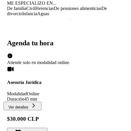
ME ESPECIALIZO EN...
De familia
Civil
Herencias
De pensiones alimenticias
De
divorcio
Infancia
Aguas
Agenda tu hora
Atiende solo en
modalidad
online
.
Asesoría Jurídica
Modalidad
Online
Duración
45 min
Ver detalles
$30.000 CLP