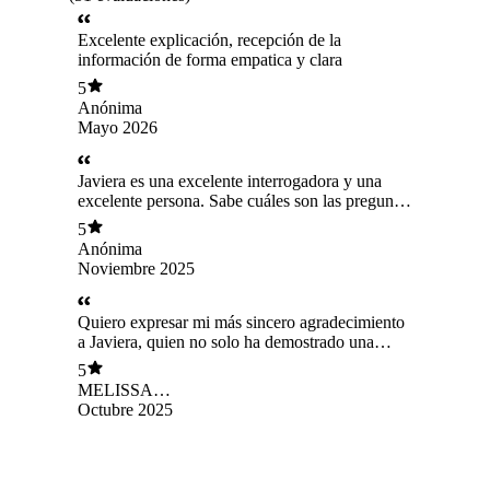
Excelente explicación, recepción de la
información de forma empatica y clara
5
Anónima
Mayo 2026
Javiera es una excelente interrogadora y una
excelente persona. Sabe cuáles son las preguntas
recurrentes o la forma de preguntar y eso es
5
crucial a la hora de contestar en el exámen de
Anónima
grado para poder estar preparada. Ofrece mucho
Noviembre 2025
material y de muy buena calidad, excelente
disposición para resolver consultas en todo
momento, muy seca. Extremadamente
Quiero expresar mi más sincero agradecimiento
recomendada.
a Javiera, quien no solo ha demostrado una
profunda vocación por lo que hace, sino
5
también una calidad humana excepcional. Su
MELISSA
paciencia, comprensión y apoyo constante han
BARRAZA
Octubre 2025
sido fundamentales en este proceso. A pesar de
PACHECO
que a veces no dispongo de tanto tiempo para
prepararme, ella siempre ha velado por la
calidad de las interrogaciones más que la