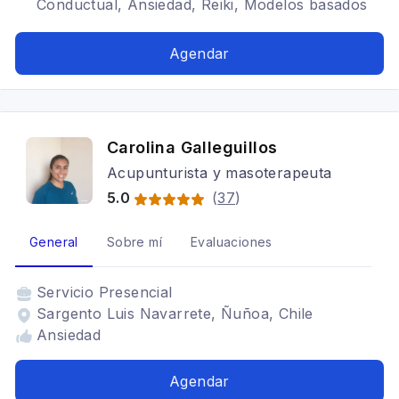
Conductual, Ansiedad, Reiki, Modelos basados
en la terapia de trauma, enfermedades de la
mujer, Terapia de Pareja, Terapia a Martillo y
Agendar
Cincel
Carolina Galleguillos
Acupunturista y masoterapeuta
5.0
(
37
)
General
Sobre mí
Evaluaciones
Servicio
Presencial
Sargento Luis Navarrete, Ñuñoa, Chile
Ansiedad
Agendar