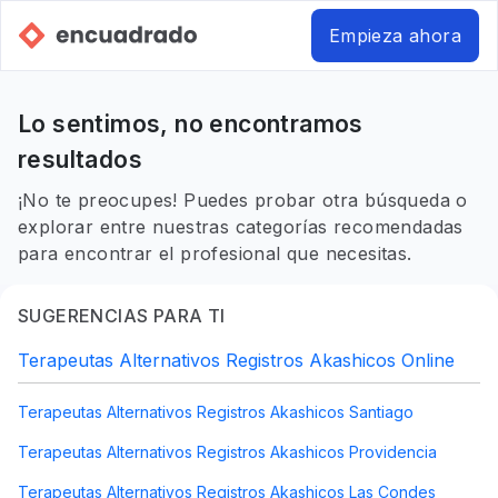
Empieza ahora
Lo sentimos, no encontramos
resultados
¡No te preocupes! Puedes probar otra búsqueda o
explorar entre nuestras categorías recomendadas
para encontrar el profesional que necesitas.
SUGERENCIAS PARA TI
Terapeutas Alternativos Registros Akashicos Online
Terapeutas Alternativos Registros Akashicos Santiago
Terapeutas Alternativos Registros Akashicos Providencia
Terapeutas Alternativos Registros Akashicos Las Condes