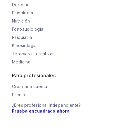
Derecho
Psicología
Nutrición
Fonoaudiología
Psiquiatra
Kinesiología
Terapias alternativas
Medicina
Para profesionales
Crear una cuenta
Precio
¿Eres profesional independiente?
Prueba encuadrado ahora