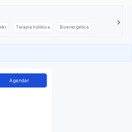
iki
Terapia holística
Bioenergética
Agendar