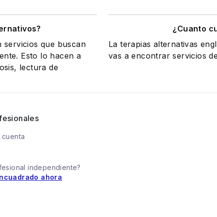
ernativos?
¿Cuanto cu
n servicios que buscan
La terapias alternativas en
iente. Esto lo hacen a
vas a encontrar servicios d
sis, lectura de
fesionales
 cuenta
fesional independiente?
ncuadrado ahora