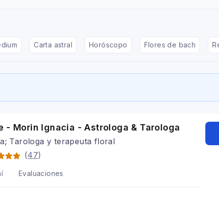
dium
Carta astral
Horóscopo
Flores de bach
Re
 - Morin Ignacia - Astrologa & Tarologa
a; Tarologa y terapeuta floral
(
47
)
í
Evaluaciones