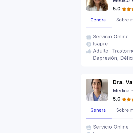
Médico P
5.0
General
Sobre m
Servicio
Online
Isapre
Adulto, Trastorno
Depresión, Défici
Dra. Va
Médica -
5.0
General
Sobre m
Servicio
Online