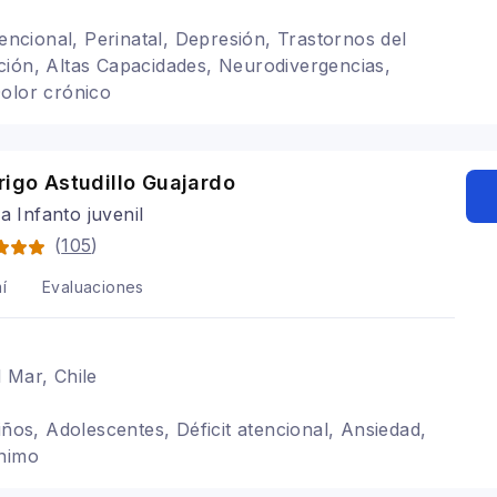
tencional, Perinatal, Depresión, Trastornos del
ión, Altas Capacidades, Neurodivergencias,
olor crónico
rigo Astudillo Guajardo
ra Infanto juvenil
(
105
)
í
Evaluaciones
 Mar, Chile
iños, Adolescentes, Déficit atencional, Ansiedad,
ánimo