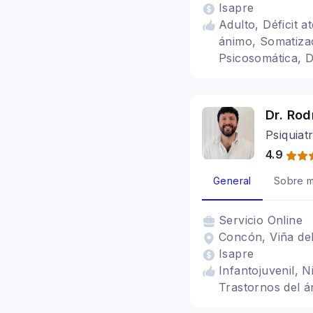
Isapre
Adulto, Déficit a
ánimo, Somatizac
Psicosomática, D
Dr. Rod
Psiquiat
4.9
General
Sobre m
Servicio
Online
Concón, Viña del
Isapre
Infantojuvenil, N
Trastornos del 