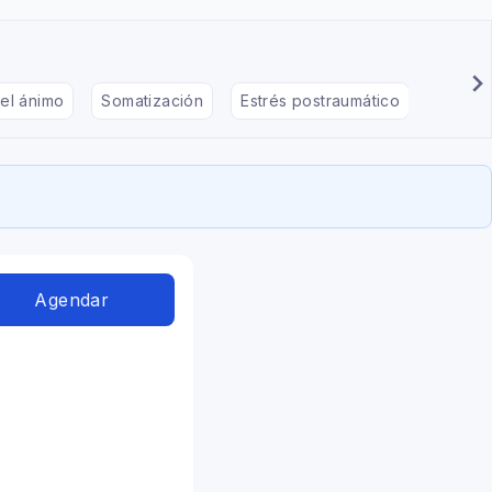
el ánimo
Somatización
Estrés postraumático
Déficit
Agendar