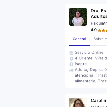
Dra. Es
Adulto
Psiquiat
4.9
General
Sobre m
Servicio
Online
4 Oriente, Viña d
Isapre
Adulto, Depresió
atencional, Tras
alimentaria, Tra
Carolin