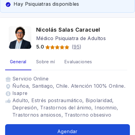
Hay Psiquiatras disponibles
Nicolás Salas Caracuel
Médico Psiquiatra de Adultos
5.0
(
95
)
General
Sobre mí
Evaluaciones
Servicio
Online
Ñuñoa, Santiago, Chile. Atención 100% Online.
Isapre
Adulto, Estrés postraumático, Bipolaridad,
Depresión, Trastornos del ánimo, Insomnio,
Trastornos ansiosos, Trastorno obsesivo
compulsivo, Trastornos adaptativos, Déficit
atencional, Somatización, Ansiedad, Trastornos
Agendar