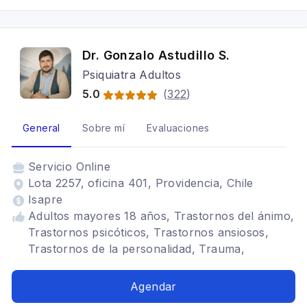
Género diverso, Desarrollo de personalidad,
Fobias, Crisis de pánico
Dr. Gonzalo Astudillo S.
Psiquiatra Adultos
5.0
(
322
)
General
Sobre mí
Evaluaciones
Servicio
Online
Lota 2257, oficina 401, Providencia, Chile
Isapre
Adultos mayores 18 años, Trastornos del ánimo,
Trastornos psicóticos, Trastornos ansiosos,
Trastornos de la personalidad, Trauma,
Adicciones
Agendar