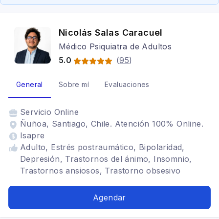
Nicolás Salas Caracuel
Médico Psiquiatra de Adultos
5.0
(
95
)
General
Sobre mí
Evaluaciones
Servicio
Online
Ñuñoa, Santiago, Chile. Atención 100% Online.
Isapre
Adulto, Estrés postraumático, Bipolaridad,
Depresión, Trastornos del ánimo, Insomnio,
Trastornos ansiosos, Trastorno obsesivo
compulsivo, Trastornos adaptativos, Déficit
atencional, Somatización, Ansiedad, Trastornos
Agendar
de ansiedad, Trauma psicológico