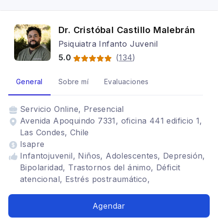
Dr. Cristóbal Castillo Malebrán
Psiquiatra Infanto Juvenil
5.0
(
134
)
General
Sobre mí
Evaluaciones
Servicio
Online, Presencial
Avenida Apoquindo 7331, oficina 441 edificio 1,
Las Condes, Chile
Isapre
Infantojuvenil, Niños, Adolescentes, Depresión,
Bipolaridad, Trastornos del ánimo, Déficit
atencional, Estrés postraumático,
Neurodesarrollo, Trastornos de Ansiedad,
Trastorno obsesivo compulsivo, Trastornos del
Agendar
sueño, Espectro autista, Neurodiversidad,