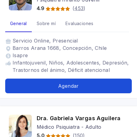
4.9
(
453
)
General
Sobre mí
Evaluaciones
Servicio
Online, Presencial
Barros Arana 1668, Concepción, Chile
Isapre
Infantojuvenil, Niños, Adolescentes, Depresión,
Trastornos del ánimo, Déficit atencional
Agendar
Dra. Gabriela Vargas Aguilera
Médico Psiquiatra - Adulto
5.0
(
150
)