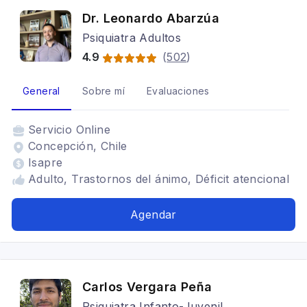
Dr. Leonardo Abarzúa
Psiquiatra Adultos
4.9
(
502
)
General
Sobre mí
Evaluaciones
Servicio
Online
Concepción, Chile
Isapre
Adulto, Trastornos del ánimo, Déficit atencional
Agendar
Carlos Vergara Peña
Psiquiatra Infanto-Juvenil