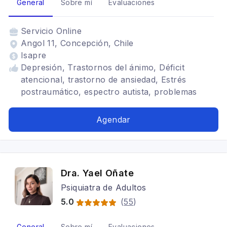
General
Sobre mí
Evaluaciones
Servicio
Online
Angol 11, Concepción, Chile
Isapre
Depresión, Trastornos del ánimo, Déficit
atencional, trastorno de ansiedad, Estrés
postraumático, espectro autista, problemas
conductuales, riesgo suicida
Agendar
Dra. Yael Oñate
Psiquiatra de Adultos
5.0
(
55
)
General
Sobre mí
Evaluaciones