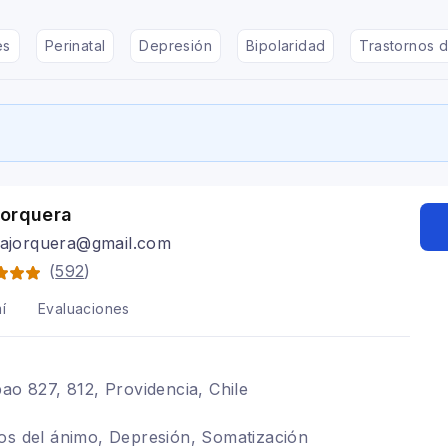
es
Perinatal
Depresión
Bipolaridad
Trastornos d
Jorquera
trajorquera@gmail.com
(
592
)
í
Evaluaciones
bao 827, 812, Providencia, Chile
os del ánimo, Depresión, Somatización