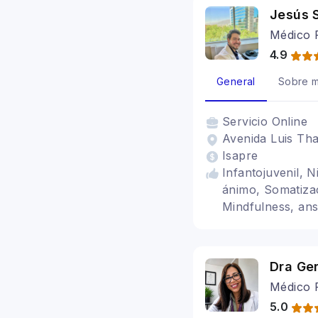
Jesús 
Médico R
4.9
General
Sobre m
Servicio
Online
Avenida Luis Tha
Isapre
Infantojuvenil, 
ánimo, Somatizac
Mindfulness, ansi
trastornos de la 
trastorno de pán
Dra Ge
Médico P
5.0