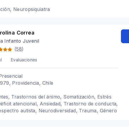
ción, Neuropsiquiatra
rolina Correa
ra Infanto Juvenil
(
58
)
í
Evaluaciones
Presencial
979, Providencia, Chile
tes, Trastornos del ánimo, Somatización, Estrés
éficit atencional, Ansiedad, Trastorno de conducta,
espectro autista, Neurodiversidad, Trauma, Género
ón, Desregulación emocional, Desarrollo de