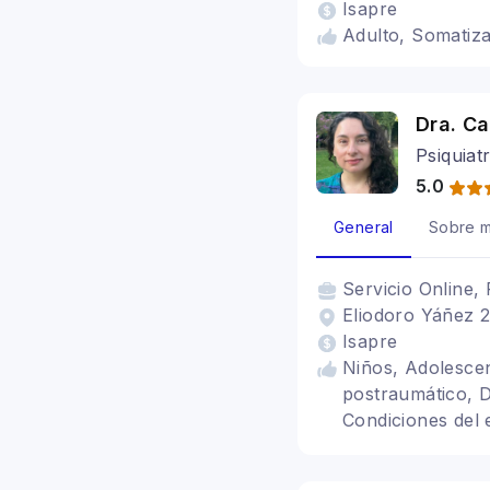
Isapre
Adulto, Somatiza
Dra. Ca
Psiquiat
5.0
General
Sobre m
Servicio
Online, 
Eliodoro Yáñez 2
Isapre
Niños, Adolescen
postraumático, D
Condiciones del 
diverso, Depresi
personalidad