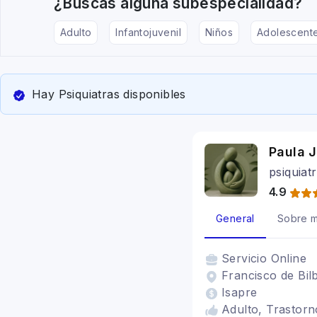
¿Buscas alguna subespecialidad?
Adulto
Infantojuvenil
Niños
Adolescent
Hay Psiquiatras disponibles
Paula 
psiquia
4.9
General
Sobre m
Servicio
Online
Francisco de Bil
Isapre
Adulto, Trastorn