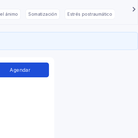
el ánimo
Somatización
Estrés postraumático
Déficit
Agendar