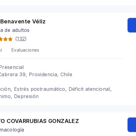
 Benavente Véliz
ra de adultos
(
132
)
í
Evaluaciones
Presencial
abrera 39, Providencia, Chile
ción, Estrés postraumático, Déficit atencional,
ánimo, Depresión
TO COVARRUBIAS GONZALEZ
rmacología