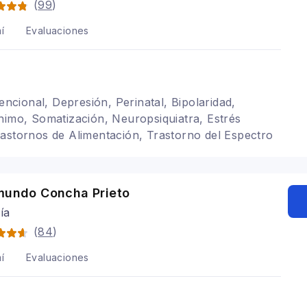
(
99
)
í
Evaluaciones
tencional, Depresión, Perinatal, Bipolaridad,
nimo, Somatización, Neuropsiquiatra, Estrés
astornos de Alimentación, Trastorno del Espectro
rno por Atracones, Atracones nocturnos, Depresión
esion irritable, Depresión bipolar, Trastorno de
ite, Trastorno de personalidad Borderline,
imundo Concha Prieto
tres Postraumático (TEPT)
ía
(
84
)
í
Evaluaciones