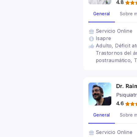
4.8
General
Sobre m
Servicio
Online
Isapre
Adulto, Déficit a
Trastornos del á
postraumático, T
Autista, Trasto
porstparto, Depr
Personalidad Lím
Dr. Ra
Trastorno de Es
Psiquiatr
4.6
General
Sobre m
Servicio
Online