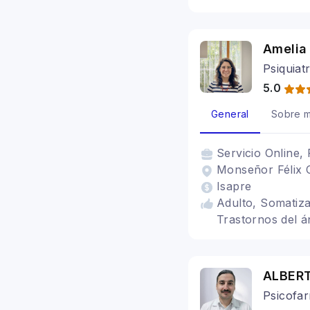
Amelia
Psiquiat
5.0
General
Sobre m
Servicio
Online, 
Monseñor Félix C
Isapre
Adulto, Somatiza
Trastornos del 
ALBER
Psicofa