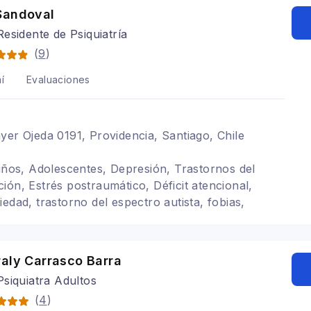
Sandoval
esidente de Psiquiatría
(
9
)
í
Evaluaciones
yer Ojeda 0191, Providencia, Santiago, Chile
Niños, Adolescentes, Depresión, Trastornos del
ión, Estrés postraumático, Déficit atencional,
edad, trastorno del espectro autista, fobias,
conducta alimentaria, trastornos de la personalidad,
ico, Adulto
raly Carrasco Barra
siquiatra Adultos
(
4
)