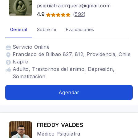
psiquiatrajorquera@gmail.com
4.9
(
592
)
General
Sobre mí
Evaluaciones
Servicio
Online
Francisco de Bilbao 827, 812, Providencia, Chile
Isapre
Adulto, Trastornos del ánimo, Depresión,
Somatización
Agendar
FREDDY VALDES
Médico Psiquiatra