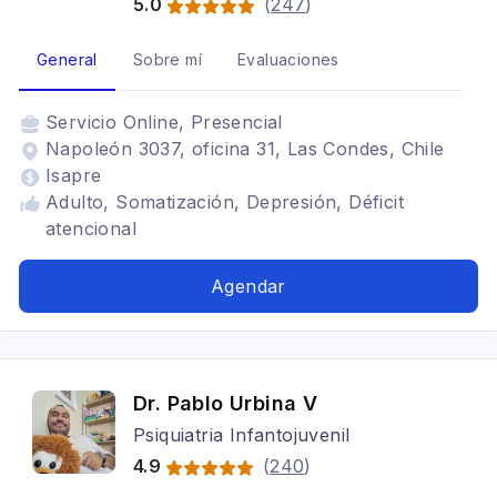
5.0
(
247
)
General
Sobre mí
Evaluaciones
Servicio
Online, Presencial
Napoleón 3037, oficina 31, Las Condes, Chile
Isapre
Adulto, Somatización, Depresión, Déficit
atencional
Agendar
Dr. Pablo Urbina V
Psiquiatria Infantojuvenil
4.9
(
240
)