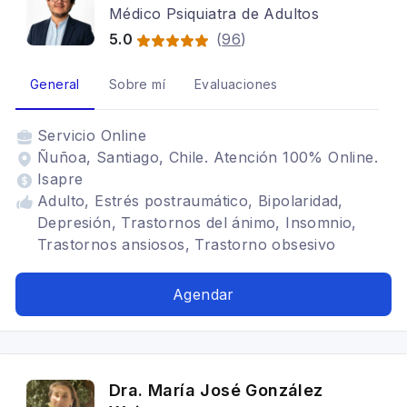
Médico Psiquiatra de Adultos
5.0
(
96
)
General
Sobre mí
Evaluaciones
Servicio
Online
Ñuñoa, Santiago, Chile. Atención 100% Online.
Isapre
Adulto, Estrés postraumático, Bipolaridad,
Depresión, Trastornos del ánimo, Insomnio,
Trastornos ansiosos, Trastorno obsesivo
compulsivo, Trastornos adaptativos, Déficit
atencional, Somatización, Ansiedad, Trastornos
Agendar
de ansiedad, Trauma psicológico
Dra. María José González