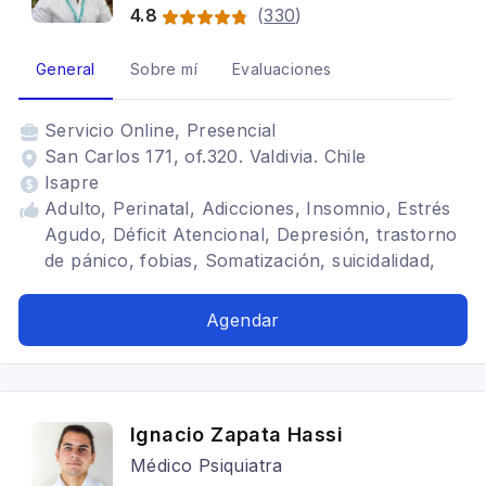
4.8
(
330
)
General
Sobre mí
Evaluaciones
Servicio
Online, Presencial
San Carlos 171, of.320. Valdivia. Chile
Isapre
Adulto, Perinatal, Adicciones, Insomnio, Estrés
Agudo, Déficit Atencional, Depresión, trastorno
de pánico, fobias, Somatización, suicidalidad,
alcohol y abuso de sustancias
Agendar
Ignacio Zapata Hassi
Médico Psiquiatra