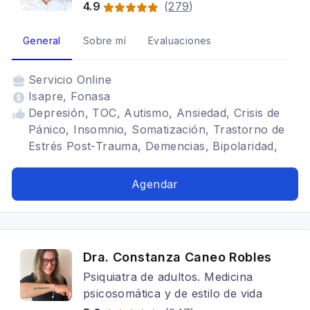
4.9
(
279
)
General
Sobre mí
Evaluaciones
Servicio
Online
Isapre, Fonasa
Depresión, TOC, Autismo, Ansiedad, Crisis de
Pánico, Insomnio, Somatización, Trastorno de
Estrés Post-Trauma, Demencias, Bipolaridad,
Dolor crónico, Trastornos del Sueño, Estrés
postraumático, Trastornos del ánimo, Adulto,
Agendar
Trastorno por Atracones, TDAH, Déficit
atencional, Conducta alimentaria, Bulimia,
Atracones, Alcoholismo, Tabaquismo,
Marihuana
Dra. Constanza Caneo Robles
Psiquiatra de adultos. Medicina
psicosomática y de estilo de vida