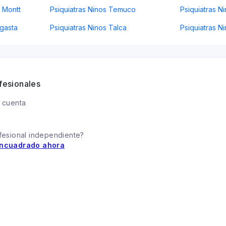
o Montt
Psiquiatras Ninos Temuco
Psiquiatras Ni
agasta
Psiquiatras Ninos Talca
Psiquiatras 
fesionales
 cuenta
fesional independiente?
ncuadrado ahora