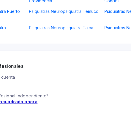
Providencia
Condes
atra Puerto
Psiquiatras Neuropsiquiatra Temuco
Psiquiatras N
tra
Psiquiatras Neuropsiquiatra Talca
Psiquiatras N
fesionales
 cuenta
fesional independiente?
ncuadrado ahora