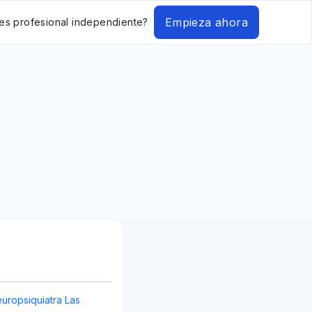
Empieza ahora
es profesional independiente?
europsiquiatra Las