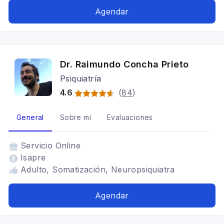
Trastorno del Espectro Autista, Trastorno por
Agendar
Atracones, Atracones nocturnos, Depresión
porstparto, Depresion irritable, Depresión
bipolar, Trastorno de Personalidad Límite,
Trastorno de personalidad Borderline, Trastorno
Dr. Raimundo Concha Prieto
de Estres Postraumático (TEPT)
Psiquiatría
4.6
(
84
)
General
Sobre mí
Evaluaciones
Servicio
Online
Isapre
Adulto, Somatización, Neuropsiquiatra
Agendar