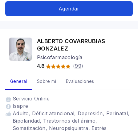
Agendar
ALBERTO COVARRUBIAS
GONZALEZ
Psicofarmacología
4.8
(
99
)
General
Sobre mí
Evaluaciones
Servicio
Online
Isapre
Adulto, Déficit atencional, Depresión, Perinatal,
Bipolaridad, Trastornos del ánimo,
Somatización, Neuropsiquiatra, Estrés
postraumático, Tastornos de Alimentación,