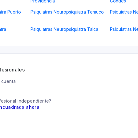
Providencia
Condes
atra Puerto
Psiquiatras Neuropsiquiatra Temuco
Psiquiatras N
tra
Psiquiatras Neuropsiquiatra Talca
Psiquiatras N
fesionales
 cuenta
fesional independiente?
ncuadrado ahora