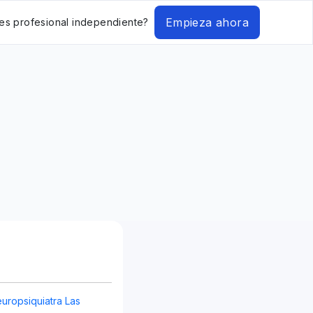
Empieza ahora
es profesional independiente?
europsiquiatra Las