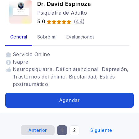
Dr. David Espinoza
Psiquiatra de Adulto
5.0
(
44
)
General
Sobre mí
Evaluaciones
Servicio
Online
Isapre
Neuropsiquiatra, Déficit atencional, Depresión,
Trastornos del ánimo, Bipolaridad, Estrés
postraumático
Agendar
Anterior
1
2
Siguiente