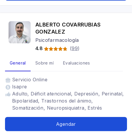
ALBERTO COVARRUBIAS
GONZALEZ
Psicofarmacología
4.8
(
99
)
General
Sobre mí
Evaluaciones
Servicio
Online
Isapre
Adulto, Déficit atencional, Depresión, Perinatal,
Bipolaridad, Trastornos del ánimo,
Somatización, Neuropsiquiatra, Estrés
postraumático, Tastornos de Alimentación,
Trastorno del Espectro Autista, Trastorno por
Agendar
Atracones, Atracones nocturnos, Depresión