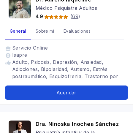
Médico Psiquiatra Adultos
4.9
(
69
)
General
Sobre mí
Evaluaciones
Servicio
Online
Isapre
Adulto, Psicosis, Depresión, Ansiedad,
Adicciones, Bipolaridad, Autismo, Estrés
postraumático, Esquizofrenia, Trastorno por
uso de sustancias, Trastornos del ánimo,
Neuropsiquiatra
Agendar
Dra. Ninoska Inochea Sánchez
Psiquiatría infantil y de la