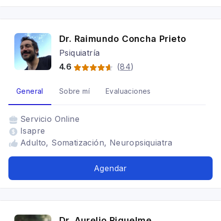
porstparto, Depresion irritable, Depresión
bipolar, Trastorno de Personalidad Límite,
Trastorno de personalidad Borderline, Trastorno
Dr. Raimundo Concha Prieto
de Estres Postraumático (TEPT)
Psiquiatría
4.6
(
84
)
General
Sobre mí
Evaluaciones
Servicio
Online
Isapre
Adulto, Somatización, Neuropsiquiatra
Agendar
Dr. Aurelio Riquelme