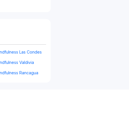
indfulness Las Condes
indfulness Valdivia
Mindfulness Rancagua