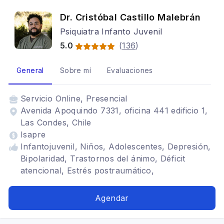
Dr. Cristóbal Castillo Malebrán
Psiquiatra Infanto Juvenil
5.0
(
136
)
General
Sobre mí
Evaluaciones
Servicio
Online, Presencial
Avenida Apoquindo 7331, oficina 441 edificio 1,
Las Condes, Chile
Isapre
Infantojuvenil, Niños, Adolescentes, Depresión,
Bipolaridad, Trastornos del ánimo, Déficit
atencional, Estrés postraumático,
Neurodesarrollo, Trastornos de Ansiedad,
Trastorno obsesivo compulsivo, Trastornos del
Agendar
sueño, Espectro autista, Neurodiversidad,
Género diverso, Desarrollo de personalidad,