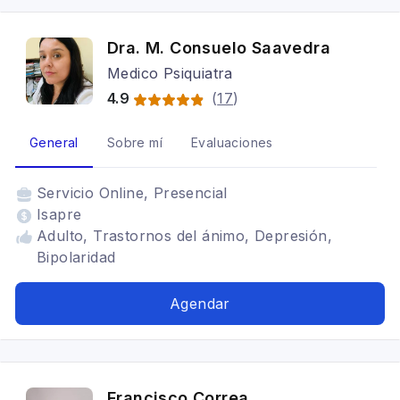
Dra. M. Consuelo Saavedra
Medico Psiquiatra
4.9
(
17
)
General
Sobre mí
Evaluaciones
Servicio
Online, Presencial
Isapre
Adulto, Trastornos del ánimo, Depresión,
Bipolaridad
Agendar
Francisco Correa