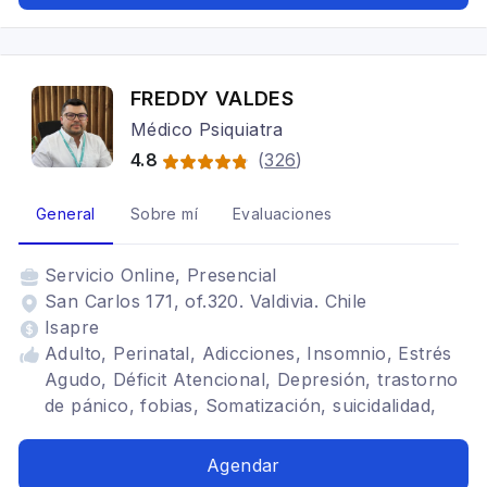
FREDDY VALDES
Médico Psiquiatra
4.8
(
326
)
General
Sobre mí
Evaluaciones
Servicio
Online, Presencial
San Carlos 171, of.320. Valdivia. Chile
Isapre
Adulto, Perinatal, Adicciones, Insomnio, Estrés
Agudo, Déficit Atencional, Depresión, trastorno
de pánico, fobias, Somatización, suicidalidad,
alcohol y abuso de sustancias
Agendar