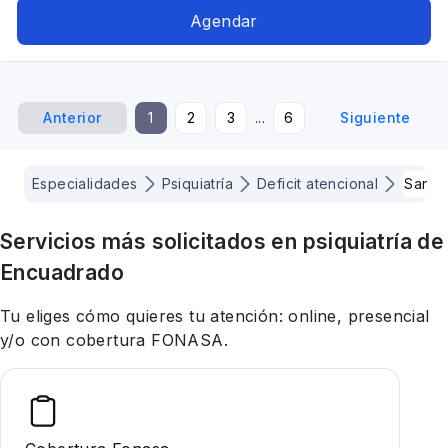
Agendar
Anterior
1
2
3
...
6
Siguiente
Especialidades
Psiquiatría
Deficit atencional
Santi
Servicios más solicitados en
psiquiatría
de
Encuadrado
Tu eliges cómo quieres tu atención: online, presencial
y/o con cobertura FONASA.