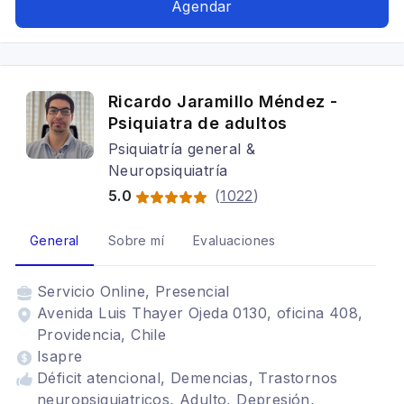
Trastorno obsesivo compulsivo, Trastornos del
Agendar
sueño, Espectro autista, Neurodiversidad,
Género diverso, Desarrollo de personalidad,
Fobias, Crisis de pánico
Ricardo Jaramillo Méndez -
Psiquiatra de adultos
Psiquiatría general &
Neuropsiquiatría
5.0
(
1022
)
General
Sobre mí
Evaluaciones
Servicio
Online, Presencial
Avenida Luis Thayer Ojeda 0130, oficina 408,
Providencia, Chile
Isapre
Déficit atencional, Demencias, Trastornos
neuropsiquiatricos, Adulto, Depresión,