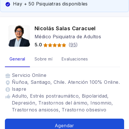
Hay + 50 Psiquiatras disponibles
Nicolás Salas Caracuel
Médico Psiquiatra de Adultos
5.0
(
95
)
General
Sobre mí
Evaluaciones
Servicio
Online
Ñuñoa, Santiago, Chile. Atención 100% Online.
Isapre
Adulto, Estrés postraumático, Bipolaridad,
Depresión, Trastornos del ánimo, Insomnio,
Trastornos ansiosos, Trastorno obsesivo
compulsivo, Trastornos adaptativos, Déficit
atencional, Somatización, Ansiedad, Trastornos
Agendar