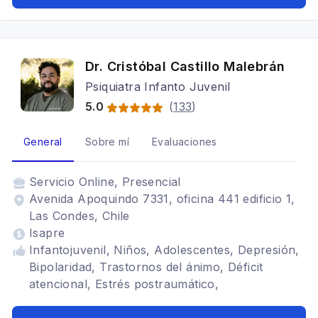
de ansiedad, Trauma psicológico
Dr. Cristóbal Castillo Malebrán
Psiquiatra Infanto Juvenil
5.0
(
133
)
General
Sobre mí
Evaluaciones
Servicio
Online, Presencial
Avenida Apoquindo 7331, oficina 441 edificio 1,
Las Condes, Chile
Isapre
Infantojuvenil, Niños, Adolescentes, Depresión,
Bipolaridad, Trastornos del ánimo, Déficit
atencional, Estrés postraumático,
Neurodesarrollo, Trastornos de Ansiedad,