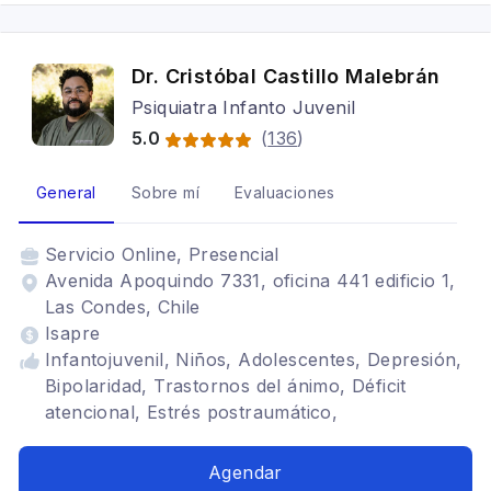
Dr. Cristóbal Castillo Malebrán
Psiquiatra Infanto Juvenil
5.0
(
136
)
General
Sobre mí
Evaluaciones
Servicio
Online, Presencial
Avenida Apoquindo 7331, oficina 441 edificio 1,
Las Condes, Chile
Isapre
Infantojuvenil, Niños, Adolescentes, Depresión,
Bipolaridad, Trastornos del ánimo, Déficit
atencional, Estrés postraumático,
Neurodesarrollo, Trastornos de Ansiedad,
Trastorno obsesivo compulsivo, Trastornos del
Agendar