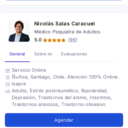
Nicolás Salas Caracuel
Médico Psiquiatra de Adultos
5.0
(
96
)
General
Sobre mí
Evaluaciones
Servicio
Online
Ñuñoa, Santiago, Chile. Atención 100% Online.
Isapre
Adulto, Estrés postraumático, Bipolaridad,
Depresión, Trastornos del ánimo, Insomnio,
Trastornos ansiosos, Trastorno obsesivo
compulsivo, Trastornos adaptativos, Déficit
atencional, Somatización, Ansiedad, Trastornos
Agendar
de ansiedad, Trauma psicológico