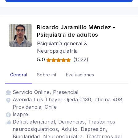
sueño, Espectro autista, Neurodiversidad,
Género diverso, Desarrollo de personalidad,
Fobias, Crisis de pánico
Ricardo Jaramillo Méndez -
Psiquiatra de adultos
Psiquiatría general &
Neuropsiquiatría
5.0
(
1022
)
General
Sobre mí
Evaluaciones
Servicio
Online, Presencial
Avenida Luis Thayer Ojeda 0130, oficina 408,
Providencia, Chile
Isapre
Déficit atencional, Demencias, Trastornos
neuropsiquiatricos, Adulto, Depresión,
Bipolaridad, Neuropsiquiatra, Trastornos del