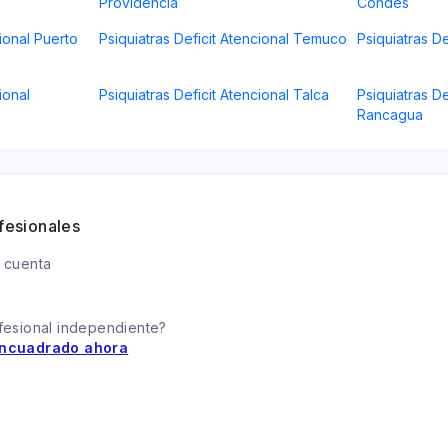
Providencia
Condes
cional Puerto
Psiquiatras Deficit Atencional Temuco
Psiquiatras De
ional
Psiquiatras Deficit Atencional Talca
Psiquiatras De
Rancagua
fesionales
 cuenta
fesional independiente?
ncuadrado ahora