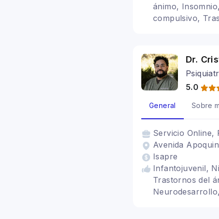
ánimo, Insomnio,
compulsivo, Tras
Somatización, An
Dr. Cri
Psiquiat
5.0
General
Sobre m
Servicio
Online, 
Avenida Apoquind
Isapre
Infantojuvenil, 
Trastornos del á
Neurodesarrollo
compulsivo, Tras
Neurodiversidad,