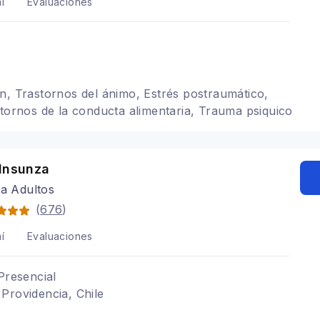
í
Evaluaciones
n, Trastornos del ánimo, Estrés postraumático,
stornos de la conducta alimentaria, Trauma psiquico
 Insunza
ra Adultos
(
676
)
í
Evaluaciones
Presencial
Providencia, Chile