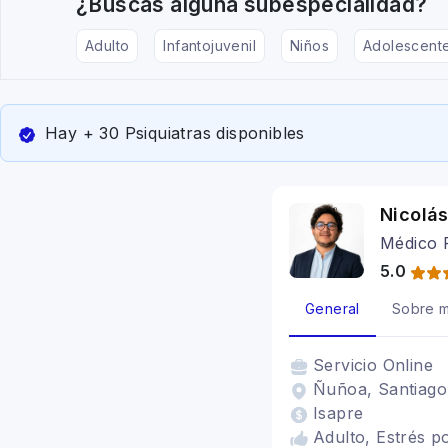
¿Buscas alguna subespecialidad?
Adulto
Infantojuvenil
Niños
Adolescent
Hay + 30 Psiquiatras disponibles
Nicolás
Médico P
5.0
General
Sobre m
Servicio
Online
Ñuñoa, Santiago,
Isapre
Adulto, Estrés p