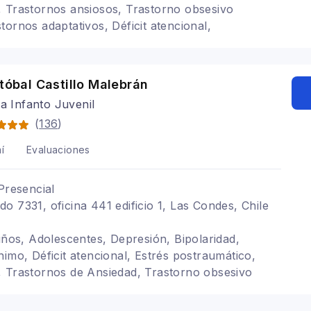
 Trastornos ansiosos, Trastorno obsesivo
tornos adaptativos, Déficit atencional,
siedad, Trastornos de ansiedad, Trauma psicológico
stóbal Castillo Malebrán
ra Infanto Juvenil
(
136
)
í
Evaluaciones
Presencial
o 7331, oficina 441 edificio 1, Las Condes, Chile
Niños, Adolescentes, Depresión, Bipolaridad,
nimo, Déficit atencional, Estrés postraumático,
, Trastornos de Ansiedad, Trastorno obsesivo
tornos del sueño, Espectro autista,
 Género diverso, Desarrollo de personalidad,