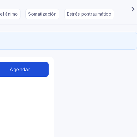
el ánimo
Somatización
Estrés postraumático
Déficit
Agendar