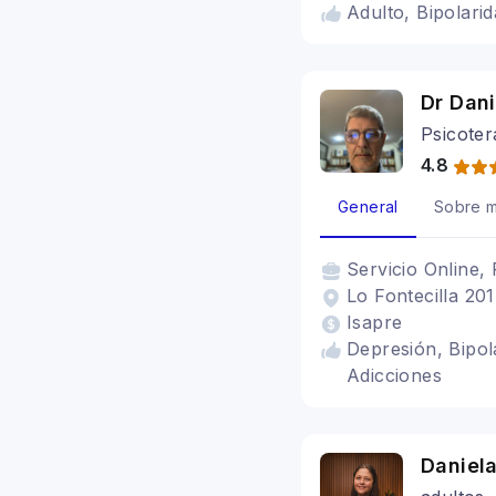
Adulto, Bipolari
Dr Dani
Psicoter
4.8
General
Sobre m
Servicio
Online, 
Lo Fontecilla 20
Isapre
Depresión, Bipola
Adicciones
Daniel