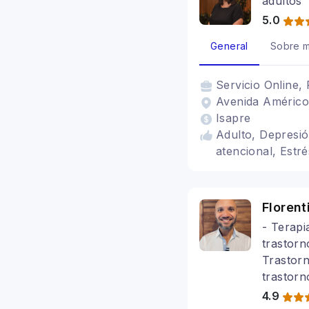
adultos
5.0
General
Sobre m
Servicio
Online, 
Avenida Américo
Isapre
Adulto, Depresió
atencional, Estr
Florent
- Terapi
trastorn
Trastorn
trastor
4.9