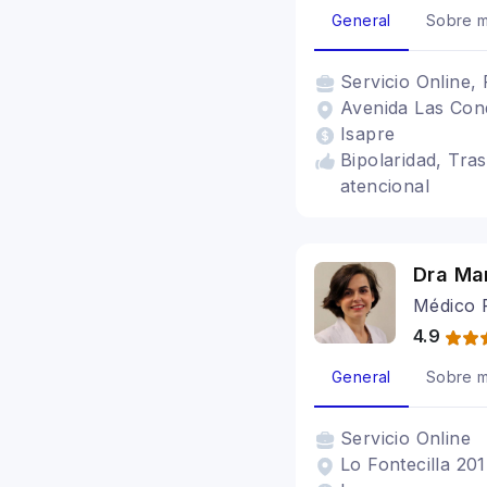
General
Sobre m
Servicio
Online, 
Avenida Las Cond
Isapre
Bipolaridad, Tra
atencional
Dra Ma
Médico P
4.9
General
Sobre m
Servicio
Online
Lo Fontecilla 20