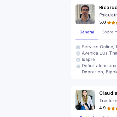
Fobias, Crisis de
Ricardo
Psiquiat
5.0
General
Sobre m
Servicio
Online, 
Avenida Luis Tha
Isapre
Déficit atencion
Depresión, Bipol
Claudi
Trastorn
4.9