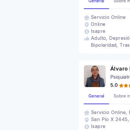
General
Sobre m
Servicio
Online
Online
Isapre
Adulto, Depresió
Bipolaridad, Tra
Álvaro
Psiquiat
5.0
General
Sobre m
Servicio
Online, 
San Pío X 2445, 
Isapre