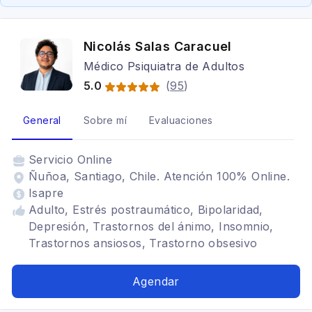
Nicolás Salas Caracuel
Médico Psiquiatra de Adultos
5.0
(
95
)
General
Sobre mí
Evaluaciones
Servicio
Online
Ñuñoa, Santiago, Chile. Atención 100% Online.
Isapre
Adulto, Estrés postraumático, Bipolaridad,
Depresión, Trastornos del ánimo, Insomnio,
Trastornos ansiosos, Trastorno obsesivo
compulsivo, Trastornos adaptativos, Déficit
atencional, Somatización, Ansiedad, Trastornos
Agendar
de ansiedad, Trauma psicológico