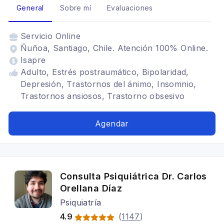
General
Sobre mí
Evaluaciones
Servicio
Online
Ñuñoa, Santiago, Chile. Atención 100% Online.
Isapre
Adulto, Estrés postraumático, Bipolaridad,
Depresión, Trastornos del ánimo, Insomnio,
Trastornos ansiosos, Trastorno obsesivo
compulsivo, Trastornos adaptativos, Déficit
atencional, Somatización
Agendar
Consulta Psiquiátrica Dr. Carlos
Orellana Díaz
Psiquiatría
4.9
(
1147
)