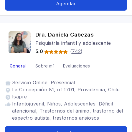
Trastorno obsesivo compulsivo, Trastornos del
Agendar
sueño, Espectro autista, Neurodiversidad,
Género diverso, Desarrollo de personalidad,
Fobias, Crisis de pánico
Dra. Daniela Cabezas
Psiquiatría infantil y adolescente
5.0
(
742
)
General
Sobre mí
Evaluaciones
Servicio
Online, Presencial
La Concepción 81, of 1701, Providencia, Chile
Isapre
Infantojuvenil, Niños, Adolescentes, Déficit
atencional, Trastornos del ánimo, trastorno del
espectro autista, trastornos ansiosos