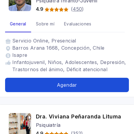
Psiquiatra Infanto-Juvenil
4.9
(
450
)
General
Sobre mí
Evaluaciones
Servicio
Online, Presencial
Barros Arana 1668, Concepción, Chile
Isapre
Infantojuvenil, Niños, Adolescentes, Depresión,
Trastornos del ánimo, Déficit atencional
Agendar
Dra. Viviana Peñaranda Lituma
Psiquiatría
4.9
(
352
)