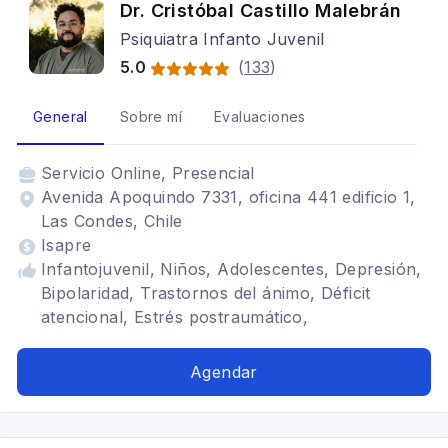
Dr. Cristóbal Castillo Malebrán
Psiquiatra Infanto Juvenil
5.0
(
133
)
General
Sobre mí
Evaluaciones
Servicio
Online, Presencial
Avenida Apoquindo 7331, oficina 441 edificio 1,
Las Condes, Chile
Isapre
Infantojuvenil, Niños, Adolescentes, Depresión,
Bipolaridad, Trastornos del ánimo, Déficit
atencional, Estrés postraumático,
Neurodesarrollo, Trastornos de Ansiedad,
Trastorno obsesivo compulsivo, Trastornos del
Agendar
sueño, Espectro autista, Neurodiversidad,
Género diverso, Desarrollo de personalidad,
Fobias, Crisis de pánico