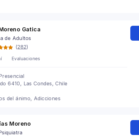
 Moreno Gatica
ra de Adultos
(
282
)
í
Evaluaciones
Presencial
do 6410, Las Condes, Chile
os del ánimo, Adicciones
tías Moreno
siquiatra