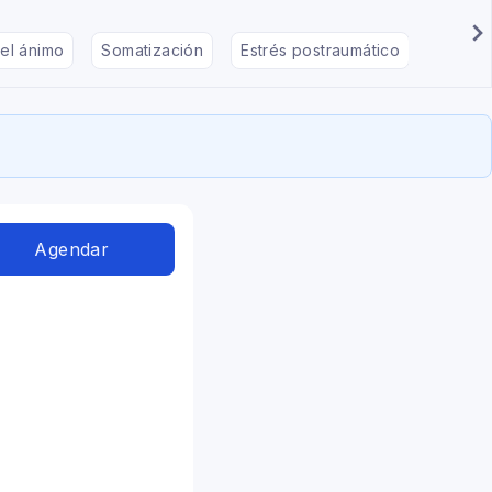
el ánimo
Somatización
Estrés postraumático
Déficit
Agendar