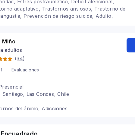
ridad, Estrés postraumático, Déficit atencional,
torno adaptativo, Trastornos ansiosos, Trastorno de
 angustia, Prevención de riesgo suicida, Adulto,
s de 18 años, Espacio de encuentro Akuna
a Miño
ra adultos
(
34
)
í
Evaluaciones
Presencial
, Santiago, Las Condes, Chile
ornos del ánimo, Adicciones
 Encuadrado