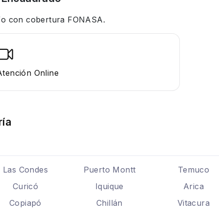
 y/o con cobertura FONASA.
Atención Online
ría
Las Condes
Puerto Montt
Temuco
Curicó
Iquique
Arica
Copiapó
Chillán
Vitacura