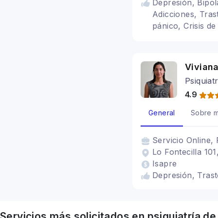
Depresión, Bipola
Adicciones, Tras
pánico, Crisis de
Solamene mayore
Vivian
Psiquiat
4.9
General
Sobre m
Servicio
Online, 
Lo Fontecilla 101
Isapre
Depresión, Trast
Servicios más solicitados en
psiquiatría
de