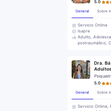
5.0
General
Sobre m
Servicio
Online
Isapre
Adulto, Adolesce
postraumático, D
Dra. Bá
Adulto
Psiquiat
5.0
General
Sobre m
Servicio
Online, 