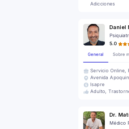
Adicciones
Daniel
Psiquiat
5.0
General
Sobre m
Servicio
Online, 
Avenida Apoquin
Isapre
Adulto, Trastorn
Dr. Ma
Médico P