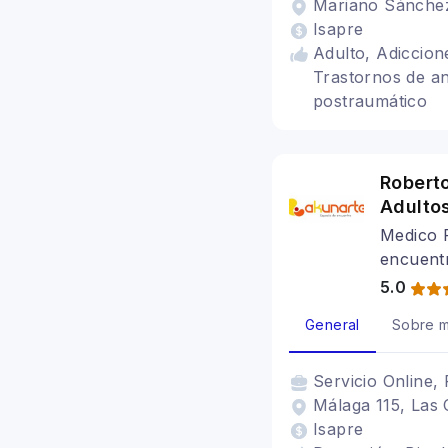
Mariano Sánchez 
Isapre
Adulto, Adiccion
Trastornos de ans
postraumático
Robert
Adulto
Medico P
encuent
5.0
General
Sobre m
Servicio
Online, 
Málaga 115, Las 
Isapre