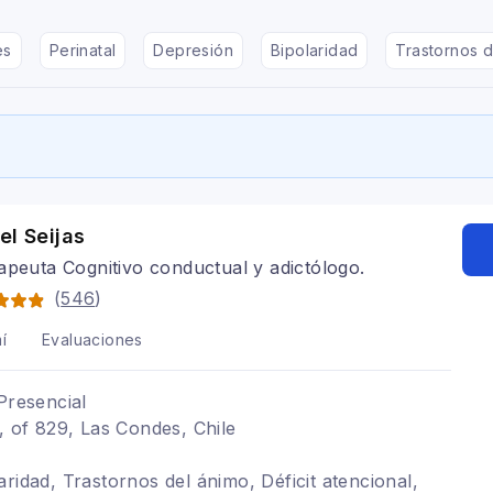
es
Perinatal
Depresión
Bipolaridad
Trastornos d
el Seijas
apeuta Cognitivo conductual y adictólogo.
(
546
)
í
Evaluaciones
Presencial
1, of 829, Las Condes, Chile
ridad, Trastornos del ánimo, Déficit atencional,