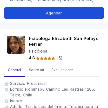
Estrés postraumático, Trastornos de la
personalidad, Cognitivo conductual, TOC
Agendar
Psicóloga Elizabeth San Pelayo
Ferrer
Psicóloga
4.8
(
5
)
General
Sobre mí
Evaluaciones
Servicio
Presencial
Edificio Pichimapu Camino Las Rastras 1285,
Talca, Chile
Isapre
Adulto, Trastornos del ánimo, Terapia para la