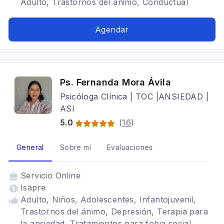
Adulto, Trastornos del ánimo, Conductual
Contextual, Desregulación emocional, Estrés,
Ideación suicida, Autismo en Adulto, TDAH en
Agendar
Adultos, Neurodivergencias
Ps. Fernanda Mora Ávila
Psicóloga Clínica | TOC |ANSIEDAD |
ASI
5.0
(
16
)
General
Sobre mí
Evaluaciones
Servicio
Online
Isapre
Adulto, Niños, Adolescentes, Infantojuvenil,
Trastornos del ánimo, Depresión, Terapia para
la ansiedad, Tratamientos para fobia social,