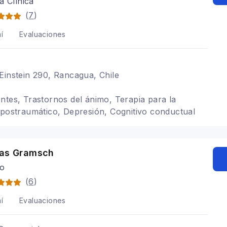
a Clínica
(
7
)
í
Evaluaciones
Einstein 290, Rancagua, Chile
ntes, Trastornos del ánimo, Terapia para la
 postraumático, Depresión, Cognitivo conductual
cas Gramsch
go
(
6
)
í
Evaluaciones