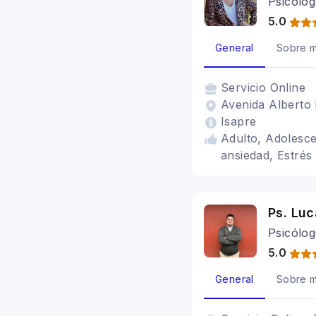
Psicólog
5.0
General
Sobre m
Servicio
Online
Avenida Alberto 
Isapre
Adulto, Adolesce
ansiedad, Estrés
Ps. Lu
Psicólo
5.0
General
Sobre m