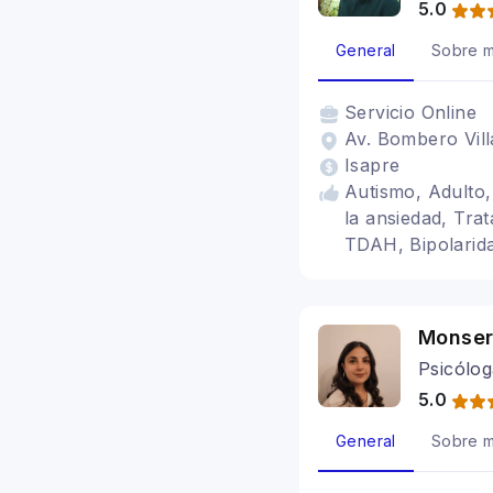
5.0
General
Sobre m
Servicio
Online
Av. Bombero Vill
Isapre
Autismo, Adulto,
la ansiedad, Tra
TDAH, Bipolarida
Personas Altamen
familiar
Monser
Psicólog
5.0
General
Sobre m