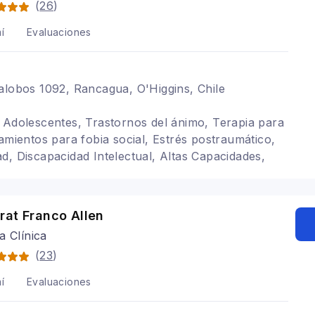
(
26
)
í
Evaluaciones
alobos 1092, Rancagua, O'Higgins, Chile
 Adolescentes, Trastornos del ánimo, Terapia para
tamientos para fobia social, Estrés postraumático,
d, Discapacidad Intelectual, Altas Capacidades,
te Sensibles, Magíster en Neurociencias, Terapia
rat Franco Allen
a Clínica
(
23
)
í
Evaluaciones