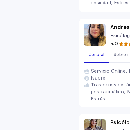
ansiedad, Estrés
personalidad, Tr
conductual
Andrea
Psicólog
5.0
General
Sobre m
Servicio
Online, 
Isapre
Trastornos del á
postraumático, M
Estrés
Psicól