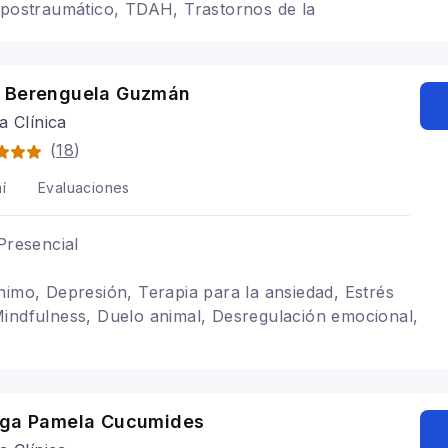
 postraumático, TDAH, Trastornos de la
astornos alimenticios TCA, Bipolaridad, Cognitivo
 Berenguela Guzmán
a Clínica
(
18
)
í
Evaluaciones
Presencial
nimo, Depresión, Terapia para la ansiedad, Estrés
indfulness, Duelo animal, Desregulación emocional,
oga Pamela Cucumides