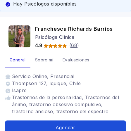
Hay Psicólogos disponibles
Franchesca Richards Barrios
Psicóloga Clínica
4.8
(
68
)
General
Sobre mí
Evaluaciones
Servicio
Online, Presencial
Thompson 127, Iquique, Chile
Isapre
Trastornos de la personalidad, Trastornos del
ánimo, trastorno obsesivo compulsivo,
trastorno ansioso, trastorno del espectro
autista, autoestima y autoconcepto
Agendar