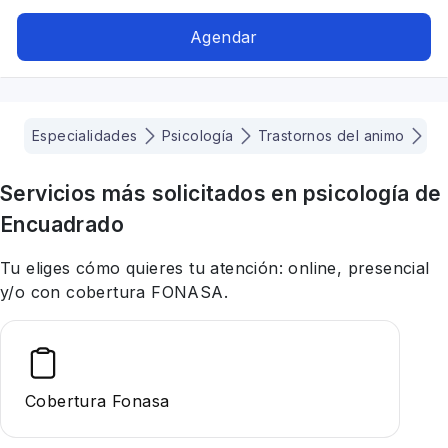
pánico, Estrés postraumático, Depresión
Agendar
Especialidades
Psicología
Trastornos del animo
Co
Servicios más solicitados en
psicología
de
Encuadrado
Tu eliges cómo quieres tu atención: online, presencial
y/o con cobertura FONASA.
Cobertura Fonasa