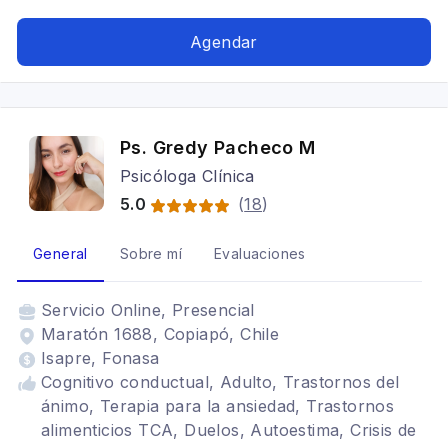
Adolescentes, Estrés postraumático, Adicciones,
Trastornos de la personalidad, Trastornos
Agendar
alimenticios TCA, Bipolaridad, Depresión,
Terapia de pareja, Cognitivo conductual
Ps. Gredy Pacheco M
Psicóloga Clínica
5.0
(
18
)
General
Sobre mí
Evaluaciones
Servicio
Online, Presencial
Maratón 1688, Copiapó, Chile
Isapre, Fonasa
Cognitivo conductual, Adulto, Trastornos del
ánimo, Terapia para la ansiedad, Trastornos
alimenticios TCA, Duelos, Autoestima, Crisis de