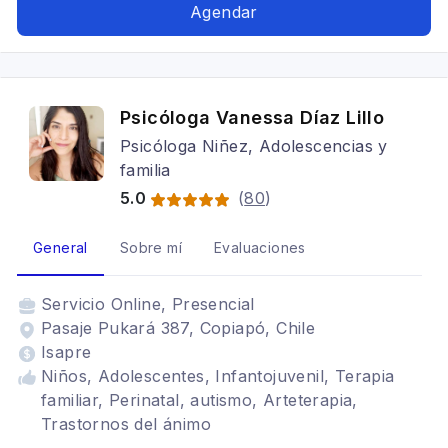
pareja, Cognitivo conductual
Agendar
Psicóloga Vanessa Díaz Lillo
Psicóloga Niñez, Adolescencias y
familia
5.0
(
80
)
General
Sobre mí
Evaluaciones
Servicio
Online, Presencial
Pasaje Pukará 387, Copiapó, Chile
Isapre
Niños, Adolescentes, Infantojuvenil, Terapia
familiar, Perinatal, autismo, Arteterapia,
Trastornos del ánimo