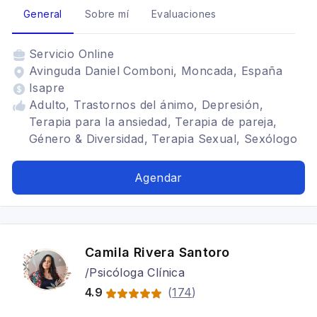
General
Sobre mí
Evaluaciones
Servicio
Online
Avinguda Daniel Comboni, Moncada, España
Isapre
Adulto, Trastornos del ánimo, Depresión,
Terapia para la ansiedad, Terapia de pareja,
Género & Diversidad, Terapia Sexual, Sexólogo
Clínico, Sexoterapeuta, Trastornos del Deseo,
Adicción al Sexo, Infidelidad, Disfunciones
Agendar
sexuales masculinas, Disfunciones sexuales
femeninas, Duelo, Duelo migratorio, Trastornos
de la personalidad
Camila Rivera Santoro
/Psicóloga Clínica
4.9
(
174
)