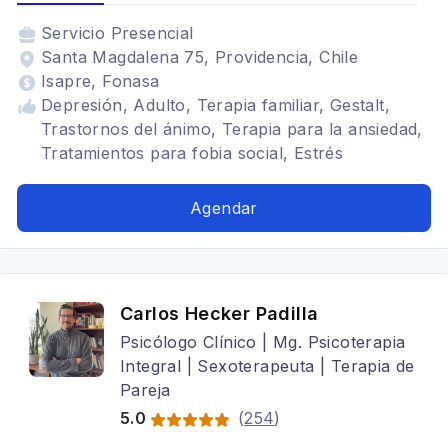
Servicio
Presencial
Santa Magdalena 75, Providencia, Chile
Isapre, Fonasa
Depresión, Adulto, Terapia familiar, Gestalt,
Trastornos del ánimo, Terapia para la ansiedad,
Tratamientos para fobia social, Estrés
postraumático, Mindfulness, Trastornos de la
personalidad, Trastornos alimenticios TCA,
Agendar
Terapia de pareja
Carlos Hecker Padilla
Psicólogo Clínico | Mg. Psicoterapia
Integral | Sexoterapeuta | Terapia de
Pareja
5.0
(
254
)