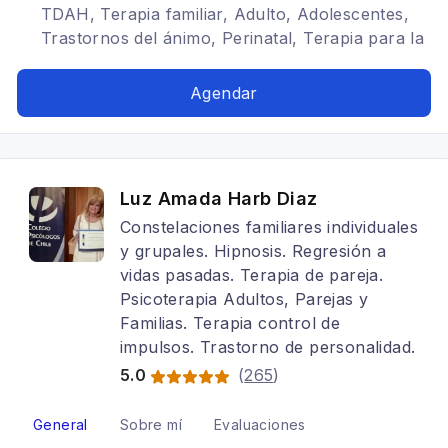
TDAH, Terapia familiar, Adulto, Adolescentes,
Trastornos del ánimo, Perinatal, Terapia para la
ansiedad, Estrés postraumático, Depresión,
Terapia de pareja, Trastornos de la
Agendar
personalidad, Trastornos alimenticios TCA,
Tratamientos para fobia social
Luz Amada Harb Diaz
Constelaciones familiares individuales
y grupales. Hipnosis. Regresión a
vidas pasadas. Terapia de pareja.
Psicoterapia Adultos, Parejas y
Familias. Terapia control de
impulsos. Trastorno de personalidad.
5.0
(
265
)
General
Sobre mí
Evaluaciones