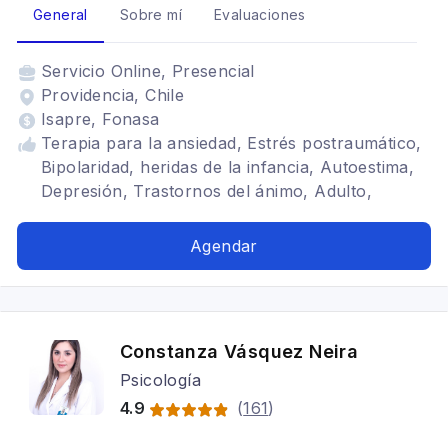
General
Sobre mí
Evaluaciones
Servicio
Online, Presencial
Providencia, Chile
Isapre, Fonasa
Terapia para la ansiedad, Estrés postraumático,
Bipolaridad, heridas de la infancia, Autoestima,
Depresión, Trastornos del ánimo, Adulto,
Adolescentes, Infantojuvenil, Trastornos de la
personalidad, Tratamientos para fobia social
Agendar
Constanza Vásquez Neira
Psicología
4.9
(
161
)