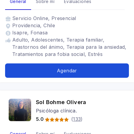
General
Sobre mí
Evaluaciones
Servicio
Online, Presencial
Providencia, Chile
Isapre, Fonasa
Adulto, Adolescentes, Terapia familiar,
Trastornos del ánimo, Terapia para la ansiedad,
Tratamientos para fobia social, Estrés
postraumático, TDAH, Adicciones, Bipolaridad,
Depresión, Terapia de pareja, Trastornos de la
Agendar
personalidad
Sol Bohme Olivera
Psicóloga clínica.
5.0
(
133
)
General
Sobre mí
Evaluaciones