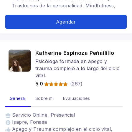
Trastornos de la personalidad, Mindfulness,
TDAH, Esquizofrenia, Dependencia emocional,
Ansiedad, Crisis de pánico, Estrés laboral,
Agendar
Trastornos límite de personalidad, Regulación
emocional, Desarrollo personal, Problema de
límites personales, Problemas de autoestima,
Duelos, Acompañamiento en tratamientos de
Katherine Espinoza Peñailillo
fertilidad, Problemas de pareja
Psicóloga formada en apego y
trauma complejo a lo largo del ciclo
vital.
5.0
(
267
)
General
Sobre mí
Evaluaciones
Servicio
Online, Presencial
Isapre, Fonasa
Apego y Trauma complejo en el ciclo vital,