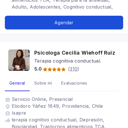
alimenticios TCA, Terapia para la ansiedad,
Adulto, Adolescentes, Cognitivo conductual,
Trastornos de la personalidad
Agendar
Psicologa Cecilia Wiehoff Ruiz
Terapia cognitiva conductual.
5.0
(
310
)
General
Sobre mí
Evaluaciones
Servicio
Online, Presencial
Eliodoro Yáñez 1649, Providencia, Chile
Isapre
terapia cognitivo conductual, Depresión,
Bipolaridad, Trastornos alimenticios TCA,