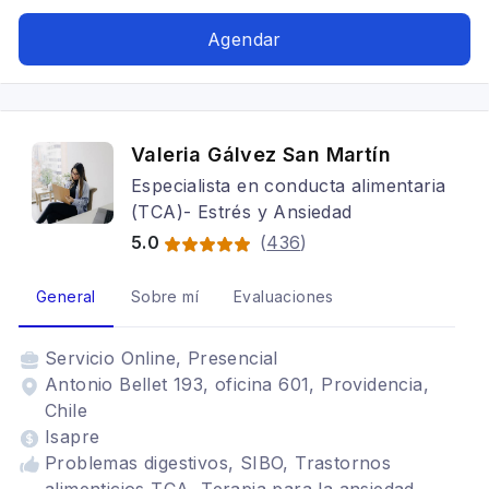
Trastornos del ánimo, Cognitivo conductual,
Tratamientos para fobia social, Bipolaridad,
Agendar
Trastorno Obsesivo Compulsivo
Valeria Gálvez San Martín
Especialista en conducta alimentaria
(TCA)- Estrés y Ansiedad
5.0
(
436
)
General
Sobre mí
Evaluaciones
Servicio
Online, Presencial
Antonio Bellet 193, oficina 601, Providencia,
Chile
Isapre
Problemas digestivos, SIBO, Trastornos