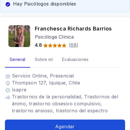
Hay Psicólogos disponibles
Franchesca Richards Barrios
Psicóloga Clínica
4.8
(
68
)
General
Sobre mí
Evaluaciones
Servicio
Online, Presencial
Thompson 127, Iquique, Chile
Isapre
Trastornos de la personalidad, Trastornos del
ánimo, trastorno obsesivo compulsivo,
trastorno ansioso, trastorno del espectro
autista, autoestima y autoconcepto
Agendar