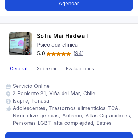
Agendar
Sofía Mai Hadwa F
Psicóloga clínica
5.0
(
94
)
General
Sobre mí
Evaluaciones
Servicio
Online
2 Poniente 81, Viña del Mar, Chile
Isapre, Fonasa
Adolescentes, Trastornos alimenticios TCA,
Neurodivergencias, Autismo, Altas Capacidades,
Personas LGBT, alta complejidad, Estrés
postraumático, TDAH, Trastornos de la
personalidad, Bipolaridad, procesos complejos,