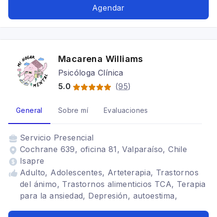
ansiedad, Adulto, Trastornos del ánimo
Agendar
Macarena Williams
Psicóloga Clínica
5.0
(
95
)
General
Sobre mí
Evaluaciones
Servicio
Presencial
Cochrane 639, oficina 81, Valparaíso, Chile
Isapre
Adulto, Adolescentes, Arteterapia, Trastornos
del ánimo, Trastornos alimenticios TCA, Terapia
para la ansiedad, Depresión, autoestima,
Autoconocimiento, Identidad