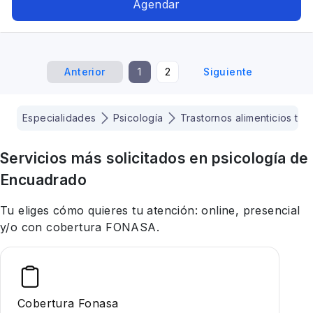
Agendar
trauma complejo, crisis vitales, relaciones
interpersonales, apego, regulación emocional
Anterior
1
2
Siguiente
Especialidades
Psicología
Trastornos alimenticios tca
Servicios más solicitados en
psicología
de
Encuadrado
Tu eliges cómo quieres tu atención: online, presencial
y/o con cobertura FONASA.
Cobertura Fonasa