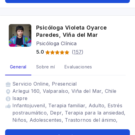
Psicóloga Violeta Oyarce
Paredes, Viña del Mar
Psicóloga Clínica
5.0
(
157
)
General
Sobre mí
Evaluaciones
Servicio
Online, Presencial
Arlegui 160, Valparaíso, Viña del Mar, Chile
Isapre
Infantojuvenil, Terapia familiar, Adulto, Estrés
postraumático, Depr, Terapia para la ansiedad,
Niños, Adolescentes, Trastornos del ánimo,
Trastornos alimenticios TCA, Depresión,
Bipolaridad, Trastornos de la personalidad